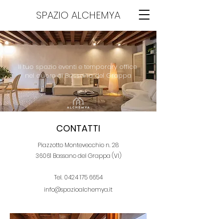
SPAZIO ALCHEMYA
Il tuo spazio eventi e temporary office
nel cuore di Bassano del Grappa
CONTATTI
Piazzotto Montevecchio n. 28
36061 Bassano del Grappa (VI)
Tel.
0424 175 6654
info@spazioalchemya.it